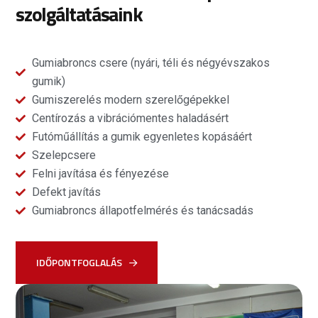
szolgáltatásaink
Gumiabroncs csere (nyári, téli és négyévszakos
gumik)
Gumiszerelés modern szerelőgépekkel
Centírozás a vibrációmentes haladásért
Futóműállítás a gumik egyenletes kopásáért
Szelepcsere
Felni javítása és fényezése
Defekt javítás
Gumiabroncs állapotfelmérés és tanácsadás
IDŐPONTFOGLALÁS