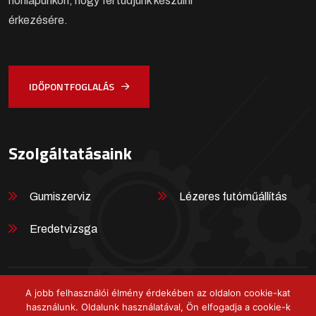
honlapunkon, hogy fel tudjunk készülni
érkezésére.
IDŐPONTFOGLALÁS
Szolgáltatásaink
Gumiszerviz
Lézeres futóműállítás
Eredetvizsga
A jobb felhasználói élmény érdekében az oldalon cookie-kat
Chapó gumi- és gyorsszerviz © Minden jog fenntartva! -
használunk. Oldalunk használatával, Ön elfogadja a cookie-k