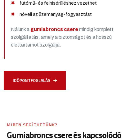
futómű- és felnisérüléshez vezethet
növeli az üzemanyag-fogyasztást
Nálunk a
gumiabroncs csere
mindig komplett
szolgáltatás, amely a biztonságot és a hosszú
élettartamot szolgálja.
IDŐPONTFOGLALÁS
MIBEN SEGÍTHETÜNK?
Gumiabroncs csere
és kapcsolódó