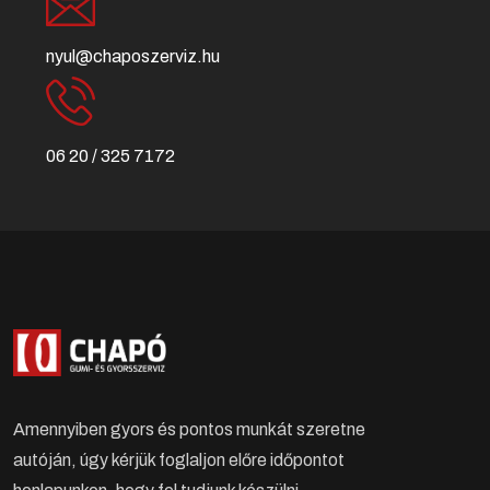
nyul@chaposzerviz.hu
06 20 / 325 7172
Amennyiben gyors és pontos munkát szeretne
autóján, úgy kérjük foglaljon előre időpontot